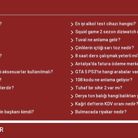
?
En iyi alkol test cihazı hangisi?
Squid game 2 sezon diziwatch
Tuval ne anlama gelir?
Çinlilerin içtiği sarı toz nedir?
?
8 saat ders çalışmak yeterli mi
Antalya'da fatura ödeme merke
i aksesuarlar kullanılmalı?
GTA 5 PS3'te hangi arabalar va
?
108 kodu ne anlama geliyor?
elerdir?
Tuhaf bir sihir 2 var mı?
Derya ton balığı hangi balıktan 
Kağıt defterin KDV oranı nedir
nin başkanı kimdi?
Bulmacada riyakar nedir?
R