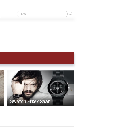
›
Kol saati kaç atm olmalı?
›
Akıllı Saat Erkek:
Teknolojinin Şıklıkla
Swatch Erkek Saat
Buluştuğu Zaman