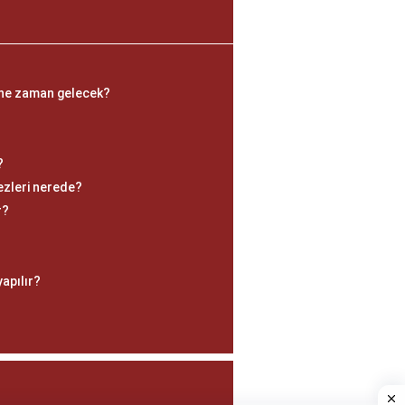
 ne zaman gelecek?
?
zleri nerede?
r?
yapılır?
?