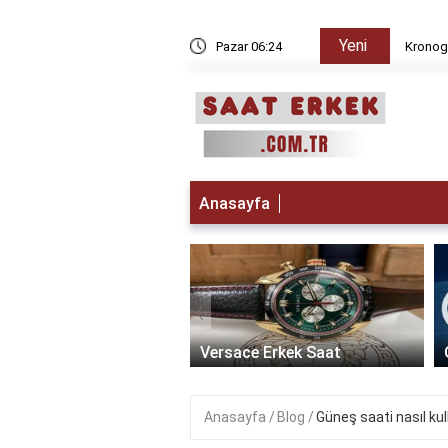
Yeni
 iken Paris da saat kaç?
Pazar 06:24
Kronogr
Anasayfa
‹
t Erkek Saat: Zamanın
ikle Buluştuğu Lüks
Versace Erkek Saat
Anasayfa
Blog
Güneş saati nasıl kull