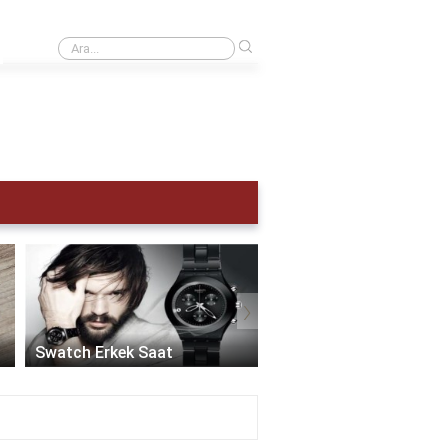
›
Kol saati kaç atm olmalı?
›
Akıllı Saat Erkek:
Teknolojinin Şıklıkla
Swatch Erkek Saat
Buluştuğu Zaman