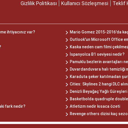
Gizlilik Politikası
Kullanıcı Sözleşmesi
Teklif 
eme ihtiyacınız var?
Mario Gomez 2015-2016'da kaç 
Outlook'un Microsoft Office en
?
Kaska neden cam filmi çekilme
İspanyolca B1 seviyesi nedir?
Pamuklu bezlerin avantajları ne
Duvardanduvara halı temizliği n
Karaduta şeker katılmadan şuru
Cities: Skylines 2 hangi DLC alı
Denizli Beyağaç Yağlı Güreşler
Basketbolda quadruple double 
ki fark nedir?
Atletizm nedir kısaca özeti
Revenge others dizisi kaç sez