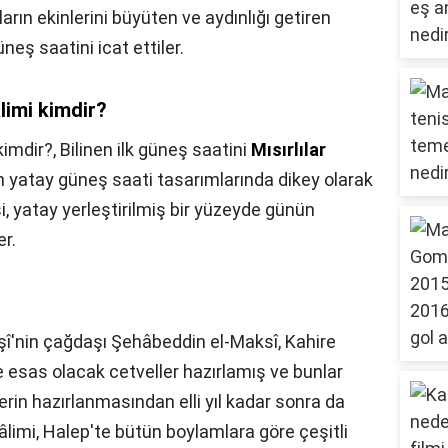
rın ekinlerini büyüten ve aydınlığı getiren
neş saatini icat ettiler.
limi kimdir?
kimdir?,
Bilinen ilk güneş saatini
Mısırlılar
n yatay güneş saati tasarımlarında dikey olarak
i, yatay yerleştirilmiş bir yüzeyde günün
r.
î'nin çağdaşı Şehâbeddin el-Maksî, Kahire
 esas olacak cetveller hazırlamış ve bunlar
rin hazırlanmasından elli yıl kadar sonra da
âlimi, Halep'te bütün boylamlara göre çeşitli