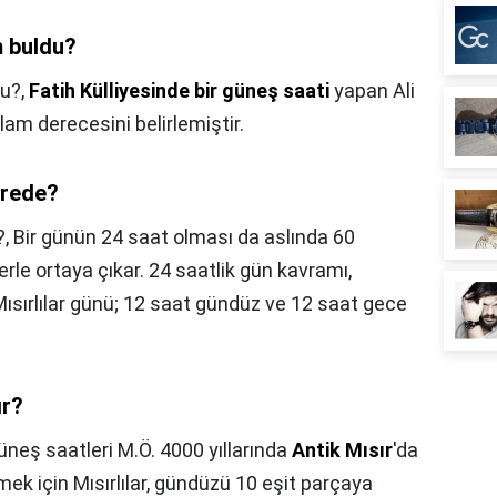
m buldu?
du?,
Fatih Külliyesinde bir güneş saati
yapan Ali
am derecesini belirlemiştir.
erede?
?,
Bir günün 24 saat olması da aslında 60
rle ortaya çıkar. 24 saatlik gün kavramı,
ısırlılar günü; 12 saat gündüz ve 12 saat gece
ır?
üneş saatleri M.Ö. 4000 yıllarında
Antik Mısır
'da
ek için Mısırlılar, gündüzü 10 eşit parçaya