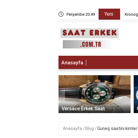
Yeni
 iken Paris da saat kaç?
Perşembe 20:49
Kronogr
Anasayfa
‹
t Erkek Saat: Zamanın
ikle Buluştuğu Lüks
Versace Erkek Saat
Anasayfa
Blog
Güneş saatini kimler 