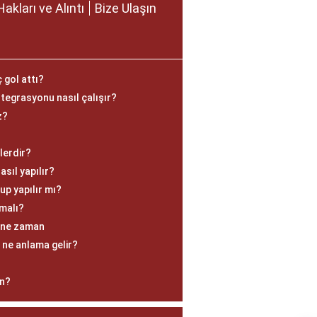
Hakları ve Alıntı
Bize Ulaşın
gol attı?
tegrasyonu nasıl çalışır?
z?
lerdir?
asıl yapılır?
p yapılır mı?
nmalı?
i ne zaman
ne anlama gelir?
on?