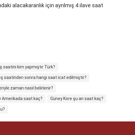
ndaki alacakaranlık için ayrılmış 4 ilave saat
 saatini kim yapmıştır Türk?
ş saatinden sonra hangi saat icat edilmiştir?
riyle zaman nasıl belirlenir?
 Amerikada saat kaç?
Güney Kore şu an saat kaç?
mu?