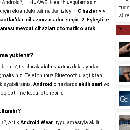
ır Android?,
1. HUAWEI Health uygulamasını
k için ekrandaki talimatları izleyin.
Cihazlar > >
 bantlar'dan cihazınızın adını seçin.
2. Eşleştir'e
ması mevcut cihazları otomatik olarak
P
ama yüklenir?
üklenir?,
İlk olarak
akıllı
saatinizdeki ayarlar
malısınız. Telefonunuz Bluetooth'u açtıktan
layabilirsiniz.
Android
cihazlarda
akıllı saat
ve
eşleştirme kodu istenebilir.
lanılır?
ır?,
Artık
Android Wear
uygulamasıyla akıllı