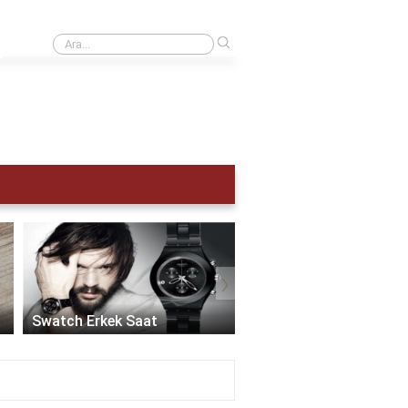
›
Kol saati kaç atm olmalı?
›
Akıllı Saat Erkek:
Teknolojinin Şıklıkla
Swatch Erkek Saat
Buluştuğu Zaman