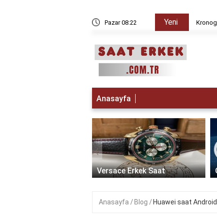
Yeni
 iken Paris da saat kaç?
Pazar 08:22
Kronogr
Anasayfa
‹
t Erkek Saat: Zamanın
ikle Buluştuğu Lüks
Versace Erkek Saat
Anasayfa
Blog
Huawei saat Android 