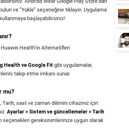
abilirsiniz. Android Wear Google Play Store'dan
 bulun ve "Yükle" seçeneğine tıklayın. Uygulama
 kullanmaya başlayabilirsiniz!
anır?
,
Huawei Health'in Alternatifleri
 Health ve Google Fit
gibi uygulamalar,
rilerini takip etme imkanı sunar.
or mu?
,
Tarih, saat ve zaman dilimini cihazınız için
niz.
Ayarlar > Sistem ve güncellemeler > Tarih
 seçenekleri gereksinimlerinize uygun olarak