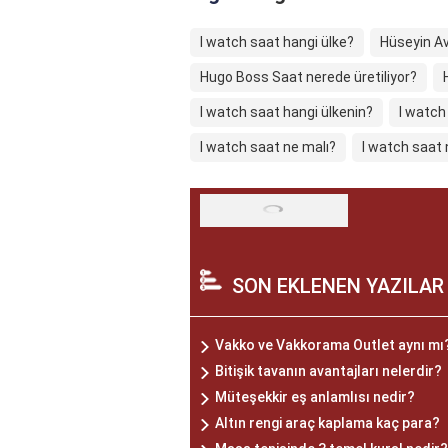
I watch saat hangi ülke?
Hüseyin Av
Hugo Boss Saat nerede üretiliyor?
I watch saat hangi ülkenin?
I watch
I watch saat ne malı?
I watch saat 
SON EKLENEN YAZILAR
Vakko ve Vakkorama Outlet aynı mı
Bitişik tavanın avantajları nelerdir?
Müteşekkir eş anlamlısı nedir?
Altın rengi araç kaplama kaç para?