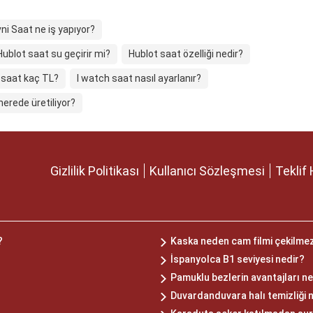
ni Saat ne iş yapıyor?
Hublot saat su geçirir mi?
Hublot saat özelliği nedir?
 saat kaç TL?
I watch saat nasıl ayarlanır?
nerede üretiliyor?
Gizlilik Politikası
Kullanıcı Sözleşmesi
Teklif 
?
Kaska neden cam filmi çekilme
İspanyolca B1 seviyesi nedir?
Pamuklu bezlerin avantajları ne
Duvardanduvara halı temizliği n