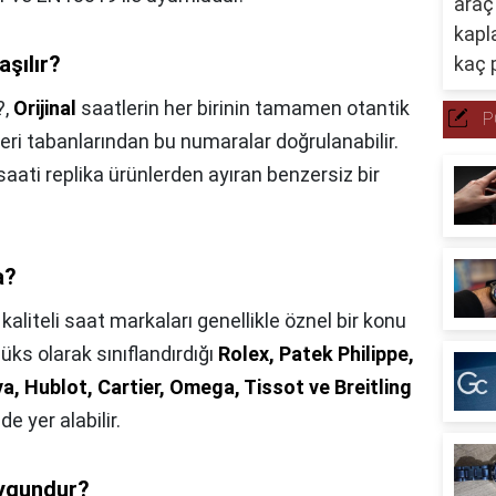
aşılır?
?,
Orijinal
saatlerin her birinin tamamen otantik
P
 veri tabanlarından bu numaralar doğrulanabilir.
saati replika ürünlerden ayıran benzersiz bir
a?
 kaliteli saat markaları genellikle öznel bir konu
ks olarak sınıflandırdığı
Rolex, Patek Philippe,
va, Hublot, Cartier, Omega, Tissot ve Breitling
e yer alabilir.
uygundur?