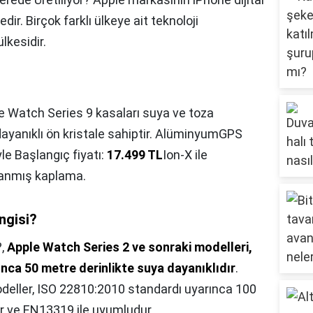
ir. Birçok farklı ülkeye ait teknoloji
lkesidir.
 Watch Series 9 kasaları suya ve toza
dayanıklı ön kristale sahiptir. AlüminyumGPS
le Başlangıç fiyatı:
17.499 TL
Ion-X ile
alanmış kaplama.
angisi?
?,
Apple Watch Series 2 ve sonraki modelleri,
nca 50 metre derinlikte suya dayanıklıdır
.
deller, ISO 22810:2010 standardı uyarınca 100
ır ve EN13319 ile uyumludur.