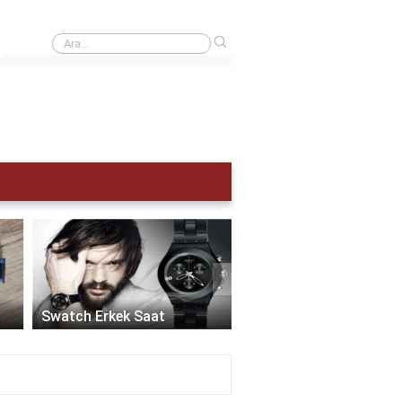
›
Kol saati kaç atm olmalı?
›
Akıllı Saat Erkek:
Teknolojinin Şıklıkla
Swatch Erkek Saat
Buluştuğu Zaman