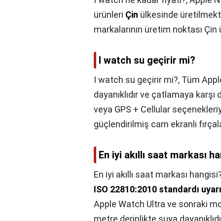
ürünleri
Çin
ülkesinde üretilmekted
markalarının üretim noktası Çin ü
I watch su geçirir mi?
I watch su geçirir mi?,
Tüm Apple
dayanıklıdır ve çatlamaya karşı 
veya GPS + Cellular seçenekleriy
güçlendirilmiş cam ekranlı fırç
En iyi akıllı saat markası h
En iyi akıllı saat markası hangisi
ISO 22810:2010 standardı uyarı
Apple Watch Ultra ve sonraki mo
metre derinlikte suya dayanıklıd