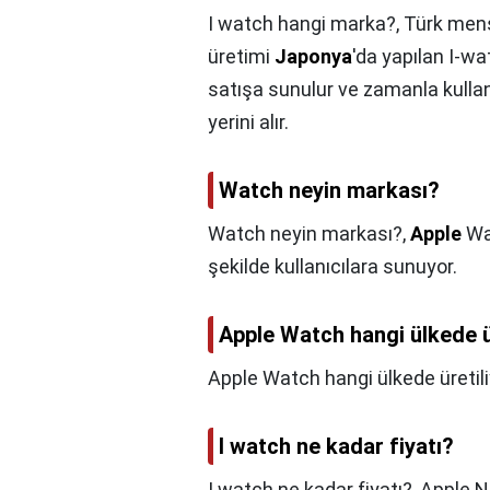
I watch hangi marka?,
Türk menşe
üretimi
Japonya
'da yapılan I-wa
satışa sunulur ve zamanla kullanı
yerini alır.
Watch neyin markası?
Watch neyin markası?,
Apple
Wat
şekilde kullanıcılara sunuyor.
Apple Watch hangi ülkede ü
Apple Watch hangi ülkede üretili
I watch ne kadar fiyatı?
I watch ne kadar fiyatı?,
Apple Ne