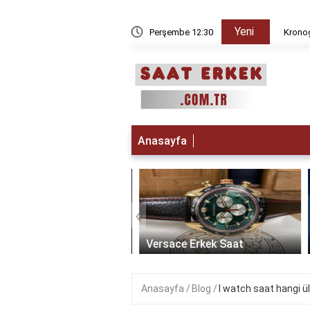
Yeni
 iken Paris da saat kaç?
Perşembe 12:30
Kronogr
Anasayfa
‹
t Erkek Saat: Zamanın
ikle Buluştuğu Lüks
Versace Erkek Saat
Anasayfa
Blog
I watch saat hangi ü