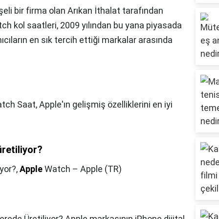
li bir firma olan Arıkan İthalat tarafından
tch kol saatleri, 2009 yılından bu yana piyasada
cıların en sık tercih ettiği markalar arasında
ch Saat, Apple'ın gelişmiş özelliklerini en iyi
retiliyor?
yor?,
Apple
Watch – Apple (TR)
rede Üretiliyor? Apple markasının iPhone dijital