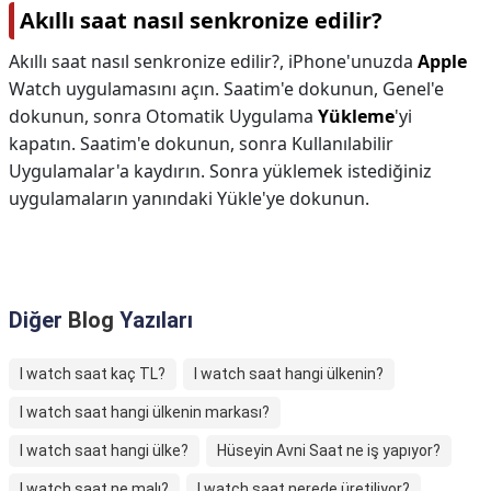
Akıllı saat nasıl senkronize edilir?
Akıllı saat nasıl senkronize edilir?,
iPhone'unuzda
Apple
Watch uygulamasını açın. Saatim'e dokunun, Genel'e
dokunun, sonra Otomatik Uygulama
Yükleme
'yi
kapatın. Saatim'e dokunun, sonra Kullanılabilir
Uygulamalar'a kaydırın. Sonra yüklemek istediğiniz
uygulamaların yanındaki Yükle'ye dokunun.
Diğer
Blog
Yazıları
I watch saat kaç TL?
I watch saat hangi ülkenin?
I watch saat hangi ülkenin markası?
I watch saat hangi ülke?
Hüseyin Avni Saat ne iş yapıyor?
I watch saat ne malı?
I watch saat nerede üretiliyor?