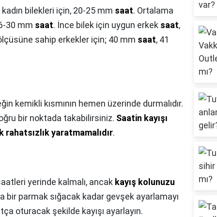
 kadın bilekleri için, 20-25 mm
saat
. Ortalama
, 26-30 mm
saat
. İnce bilek için uygun erkek
saat
,
 ölçüsüne sahip erkekler için; 40 mm
saat
, 41
leğin kemikli kısmının hemen üzerinde durmalıdır.
doğru bir noktada takabilirsiniz.
Saatin kayışı
ak rahatsızlık yaratmamalıdır
.
saatleri yerinde kalmalı, ancak
kayış kolunuzu
tına bir parmak sığacak kadar gevşek ayarlamayı
atça oturacak şekilde kayışı ayarlayın.