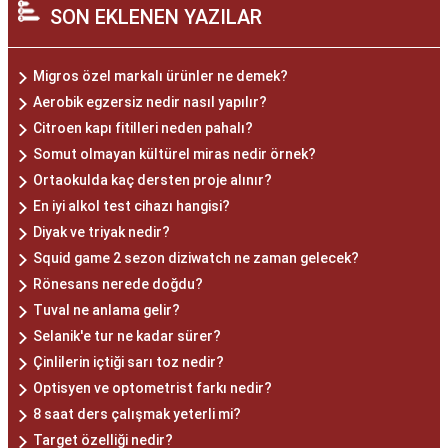
SON EKLENEN YAZILAR
Migros özel markalı ürünler ne demek?
Aerobik egzersiz nedir nasıl yapılır?
Citroen kapı fitilleri neden pahalı?
Somut olmayan kültürel miras nedir örnek?
Ortaokulda kaç dersten proje alınır?
En iyi alkol test cihazı hangisi?
Diyak ve triyak nedir?
Squid game 2 sezon diziwatch ne zaman gelecek?
Rönesans nerede doğdu?
Tuval ne anlama gelir?
Selanik'e tur ne kadar sürer?
Çinlilerin içtiği sarı toz nedir?
Optisyen ve optometrist farkı nedir?
8 saat ders çalışmak yeterli mi?
Target özelliği nedir?