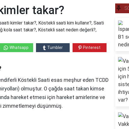
kimler takar?
S
aati kimler takar?, Köstekli saati kim kullanır?, Saati
ğ kola saat takar?, Köstekli saat neden değerli?,
Whatsapp
Tumbler
Pinterest
?
mendiferli Köstekli Saati esas meşhur eden TCDD
iryolları) olmuştur. O çağda saat takan kimse
ında hareket etmesi için hareket amirlerine ve
aati zimmetlemeyi düşünmüş.