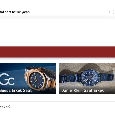
‹
af saat ne ise yarar?
Guess Erkek Saat
Daniel Klein Saat Erkek
 takar?