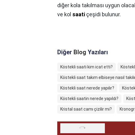
diğer kola takılması uygun olacak
ve kol
saati
çeşidi bulunur.
Diğer
Blog
Yazıları
Köstekli saati kim icat etti?
Köstekli
Köstekli saat takım elbiseye nasıl takılı
Köstekli saat nerede yapılır?
Köstekl
Köstekli saatin nerede yapıldı?
Köst
Kristal saat camı çizilir mi?
Kronogr