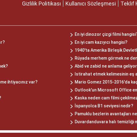
Gizlilik Politikası
Kullanıcı Sözleşmesi
Teklif 
En iyi dinozor çizgi filmi hangisi
ır?
En iyi cam kazıyıcı hangisi?
1940'ta Amerika Birleşik Devletl
Rüyada merhem görmek ne de
mek?
Abid ve zabid ne anlama geliyo
Istirahat etmek kelimesinin eş 
eme ihtiyacınız var?
Mario Gomez 2015-2016'da kaç 
Outlook'un Microsoft Office en
?
Kaska neden cam filmi çekilme
İspanyolca B1 seviyesi nedir?
Pamuklu bezlerin avantajları ne
Duvardanduvara halı temizliği n