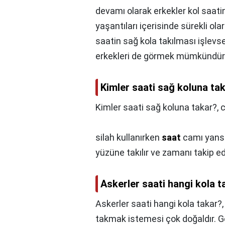
devamı olarak erkekler kol saati
yaşantıları içerisinde sürekli ol
saatin sağ kola takılması işlevs
erkekleri de görmek mümkündür
Kimler saati sağ koluna ta
Kimler saati sağ koluna takar?,
c
silah kullanırken
saat
camı yans
yüzüne takılır ve zamanı takip ede
Askerler saati hangi kola t
Askerler saati hangi kola takar?
takmak istemesi çok doğaldır. Gen