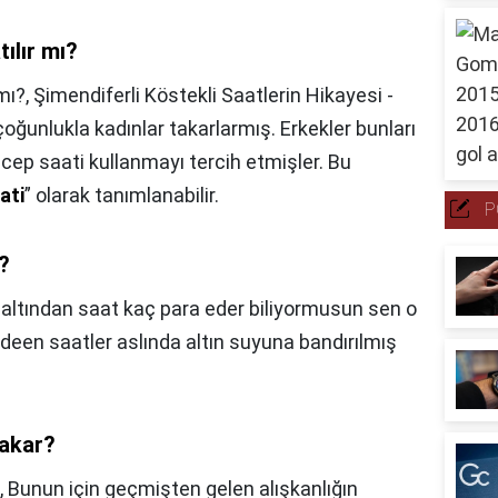
ılır mı?
mı?,
Şimendiferli Köstekli Saatlerin Hikayesi -
oğunlukla kadınlar takarlarmış. Erkekler bunları
n cep saati kullanmayı tercih etmişler. Bu
ati
” olarak tanımlanabilir.
P
r?
 altından saat kaç para eder biliyormusun sen o
deen saatler aslında altın suyuna bandırılmış
takar?
,
Bunun için geçmişten gelen alışkanlığın