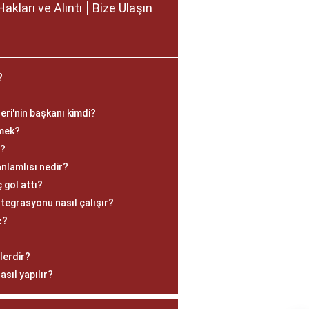
Hakları ve Alıntı
Bize Ulaşın
?
eri'nin başkanı kimdi?
mek?
r?
anlamlısı nedir?
gol attı?
tegrasyonu nasıl çalışır?
z?
lerdir?
asıl yapılır?