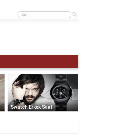
›
Kol saati kaç atm olmalı?
›
Akıllı Saat Erkek:
Teknolojinin Şıklıkla
Swatch Erkek Saat
Buluştuğu Zaman