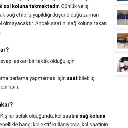
ni
sol koluna takmaktadır
. Günlük ve iş
arak sağ el ile iş yapıldığı düşünüldüğü zaman
el olmayacaktır. Ancak saatini sağ koluna takan
.
kar?
evap: askeri bir taktik olduğu için
ıma parlama yapmaması için
saat
bilek iç
bilirsin.
akar?
,
Kişiler solak olduğunda, kol saatini
sağ koluna
ellikle hangi kol aktif kullanıyorsa, kol saatinin