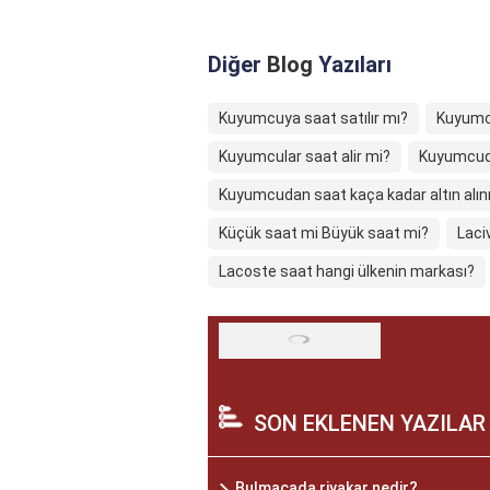
Diğer
Blog
Yazıları
Kuyumcuya saat satılır mı?
Kuyumcu
Kuyumcular saat alir mi?
Kuyumcuda
Kuyumcudan saat kaça kadar altın alını
Küçük saat mi Büyük saat mi?
Laci
Lacoste saat hangi ülkenin markası?
SON EKLENEN YAZILAR
Bulmacada riyakar nedir?