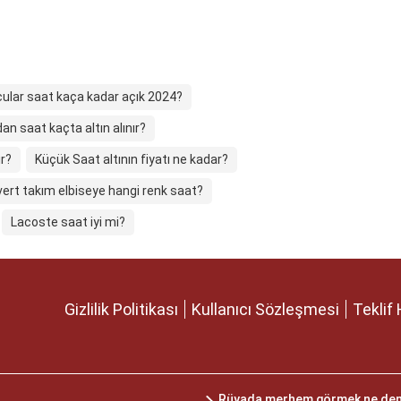
lar saat kaça kadar açık 2024?
n saat kaçta altın alınır?
r?
Küçük Saat altının fiyatı ne kadar?
vert takım elbiseye hangi renk saat?
Lacoste saat iyi mi?
Gizlilik Politikası
Kullanıcı Sözleşmesi
Teklif 
Rüyada merhem görmek ne de