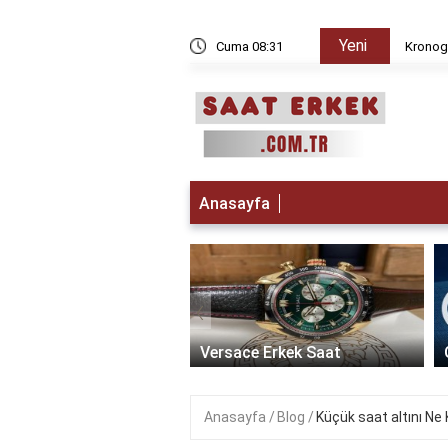
Yeni
 iken Paris da saat kaç?
Cuma 08:31
Kronogr
Anasayfa
‹
t Erkek Saat: Zamanın
ikle Buluştuğu Lüks
Versace Erkek Saat
Anasayfa
Blog
Küçük saat altını Ne