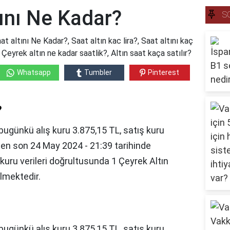
ını Ne Kadar?
S
 altını Ne Kadar?, Saat altın kac lira?, Saat altını kaç
Çeyrek altın ne kadar saatlik?, Altın saat kaça satılır?
Whatsapp
Tumbler
Pinterest
?
n bugünkü alış kuru 3.875,15 TL, satış kuru
u en son 24 May 2024 - 21:39 tarihinde
kuru verileri doğrultusunda 1 Çeyrek Altın
elmektedir.
bugünkü alış kuru 3.875,15 TL, satış kuru