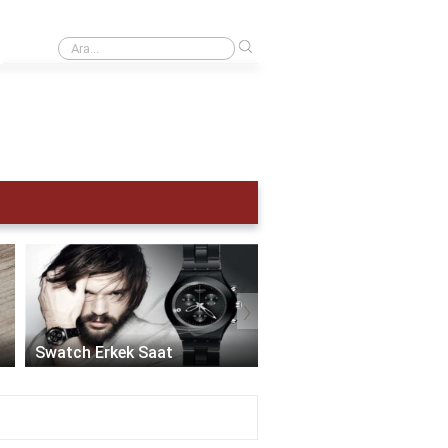
›
Kol saati kaç atm olmalı?
›
Akıllı Saat Erkek:
Teknolojinin Şıklıkla
Swatch Erkek Saat
Buluştuğu Zaman