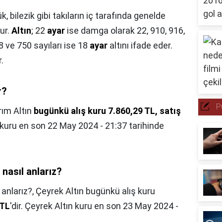
, bilezik gibi takıların iç tarafında genelde
ur.
Altın
; 22
ayar
ise damga olarak 22, 910, 916,
8 ve 750 sayıları ise 18
ayar
altını ifade eder.
.
r?
P
rım Altın
bugünkü alış kuru 7.860,29 TL, satış
ın kuru en son 22 May 2024 - 21:37 tarihinde
 nasıl anlarız?
 anlarız?,
Çeyrek Altın bugünkü alış kuru
 TL
'dir. Çeyrek Altın kuru en son 23 May 2024 -