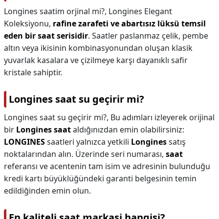
Longines saatim orjinal mi?,
Longines Elegant
Koleksiyonu,
rafine zarafeti ve abartısız lüksü temsil
eden bir saat serisidir
. Saatler paslanmaz çelik, pembe
altın veya ikisinin kombinasyonundan oluşan klasik
yuvarlak kasalara ve çizilmeye karşı dayanıklı safir
kristale sahiptir.
Longines saat su geçirir mi?
Longines saat su geçirir mi?,
Bu adımları izleyerek orijinal
bir
Longines saat
aldığınızdan emin olabilirsiniz:
LONGINES
saatleri yalnızca yetkili
Longines
satış
noktalarından alın. Üzerinde seri numarası,
saat
referansı ve acentenin tam isim ve adresinin bulunduğu
kredi kartı büyüklüğündeki garanti belgesinin temin
edildiğinden emin olun.
En kaliteli saat markasi hangisi?