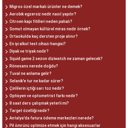
Migros özel markalı ürünler ne demek?
Aerobik egzersiz nedir nasıl yapılır?
Citroen kapı fitilleri neden pahalı?
Somut olmayan kültürel miras nedir örnek?
Ortaokulda kaç dersten proje alınır?
En iyi alkol test cihazı hangisi?
Diyak ve triyak nedir?
Squid game 2 sezon diziwatch ne zaman gelecek?
Rönesans nerede doğdu?
Tuval ne anlama gelir?
Selanik'e tur ne kadar sürer?
Çinlilerin içtiği sarı toz nedir?
Optisyen ve optometrist farkı nedir?
8 saat ders çalışmak yeterli mi?
Target özelliği nedir?
Antalya'da fatura ödeme merkezleri nerede?
Pil ömrünü optimize etmek için hangi aksesuarlar