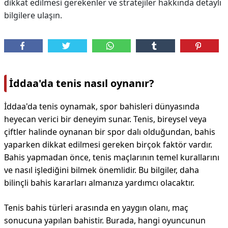
dikkat edilmesi gerekenler ve stratejiler hakkında detaylı
bilgilere ulaşın.
İddaa'da tenis nasıl oynanır?
İddaa'da tenis oynamak, spor bahisleri dünyasında
heyecan verici bir deneyim sunar. Tenis, bireysel veya
çiftler halinde oynanan bir spor dalı olduğundan, bahis
yaparken dikkat edilmesi gereken birçok faktör vardır.
Bahis yapmadan önce, tenis maçlarının temel kurallarını
ve nasıl işlediğini bilmek önemlidir. Bu bilgiler, daha
bilinçli bahis kararları almanıza yardımcı olacaktır.
Tenis bahis türleri arasında en yaygın olanı, maç
sonucuna yapılan bahistir. Burada, hangi oyuncunun