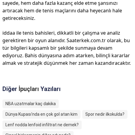
sayede, hem daha fazla kazanç elde etme şansınızı
artıracak hem de tenis maçlarını daha heyecanlı hale
getireceksiniz.
iddaa ile tenis bahisleri, dikkatli bir çalışma ve analiz
gerektiren bir oyun alanıdır. Saaterkek.com.tr olarak, bu
tür bilgileri kapsamlı bir şekilde sunmaya devam
ediyoruz. Bahis dünyasına adım atarken, bilinçli kararlar
almak ve stratejik düşünmek her zaman kazandıracaktır.
Diğer
İpuçları
Yazıları
NBA uzatmalar kaç dakika
Dünya Kupası'nda en çok gol atan kim
Spor nedir ilkokulda?
Lenf nodda lenfoid infiltrat ne demek?