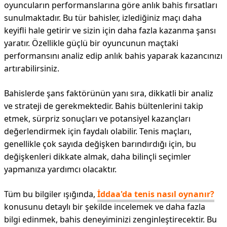
oyuncuların performanslarına göre anlık bahis fırsatları
sunulmaktadır. Bu tür bahisler, izlediğiniz maçı daha
keyifli hale getirir ve sizin için daha fazla kazanma şansı
yaratır. Özellikle güçlü bir oyuncunun maçtaki
performansını analiz edip anlık bahis yaparak kazancınızı
artırabilirsiniz.
Bahislerde şans faktörünün yanı sıra, dikkatli bir analiz
ve strateji de gerekmektedir. Bahis bültenlerini takip
etmek, sürpriz sonuçları ve potansiyel kazançları
değerlendirmek için faydalı olabilir. Tenis maçları,
genellikle çok sayıda değişken barındırdığı için, bu
değişkenleri dikkate almak, daha bilinçli seçimler
yapmanıza yardımcı olacaktır.
Tüm bu bilgiler ışığında,
İddaa'da tenis nasıl oynanır?
konusunu detaylı bir şekilde incelemek ve daha fazla
bilgi edinmek, bahis deneyiminizi zenginleştirecektir. Bu