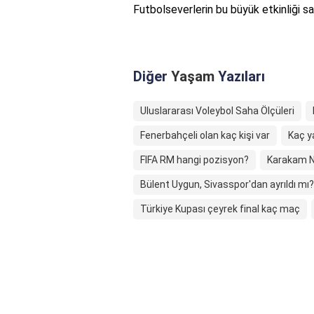
Futbolseverlerin bu büyük etkinliği s
Diğer
Yaşam
Yazıları
Uluslararası Voleybol Saha Ölçüleri
Fenerbahçeli olan kaç kişi var
Kaç y
FIFA RM hangi pozisyon?
Karakam Ne
Bülent Uygun, Sivasspor'dan ayrıldı mı?
Türkiye Kupası çeyrek final kaç maç