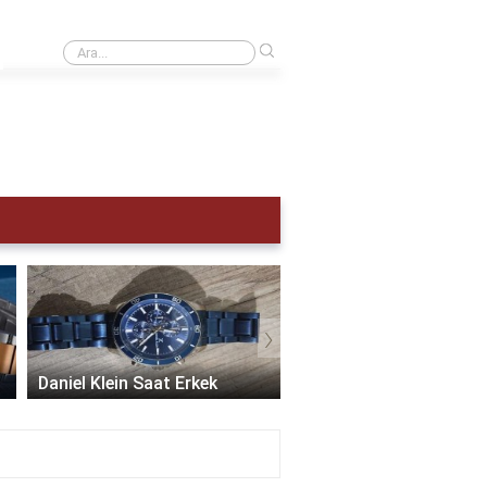
›
Kronograf saat ne ise yarar?
›
Daniel Klein Saat Erkek
Swatch Erkek Saat