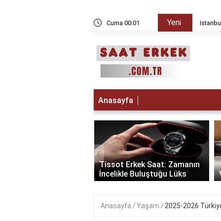
Yeni
l mi?
Cuma 00:01
Istanbu
Anasayfa
‹
 Saat Erkek:
ojinin Şıklıkla
Tissot Erkek Saat: Zamanın
ştuğu Zaman
İncelikle Buluştuğu Lüks
Anasayfa
Yaşam
2025-2026 Türkiy