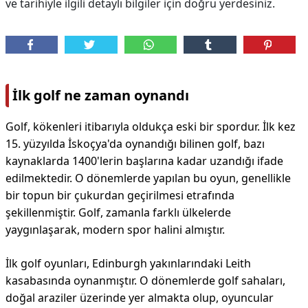
ve tarihiyle ilgili detaylı bilgiler için doğru yerdesiniz.
İlk golf ne zaman oynandı
Golf, kökenleri itibarıyla oldukça eski bir spordur. İlk kez
15. yüzyılda İskoçya'da oynandığı bilinen golf, bazı
kaynaklarda 1400'lerin başlarına kadar uzandığı ifade
edilmektedir. O dönemlerde yapılan bu oyun, genellikle
bir topun bir çukurdan geçirilmesi etrafında
şekillenmiştir. Golf, zamanla farklı ülkelerde
yaygınlaşarak, modern spor halini almıştır.
İlk golf oyunları, Edinburgh yakınlarındaki Leith
kasabasında oynanmıştır. O dönemlerde golf sahaları,
doğal araziler üzerinde yer almakta olup, oyuncular