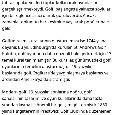
tahta sopalar ve deri toplar kullanarak oyunlarını
gerçekleştirmekteydi. Golf, başlangıçta yalnızca soylular
için bir eğlence aracı olarak görülüyordu. Ancak,
zamanla toplumun her kesimine yayılarak popüler hale
geldi.
Golfün resmi kurallarının oluşturulması ise 1744 yılına
dayanır. Bu yıl, Edinburgh'da kurulan St. Andrews Golf
Kulübü, golf oyununu daha düzenli hale getirmek için 13
temel kural tanımlamıştır. Bu kurallar, günümüzdeki golf
oyunlarının temelini oluşturmuştur. 19. yüzyılın
başlarında golf, İngiltere'de yaygınlaşmaya başlamış ve
ardından Amerika'ya da sıçramıştır.
Modern golf, 19. yüzyılın sonlarına doğru, golf
sahalarının tasarımı ve oyun kurallarında daha fazla
standartlaşma ile önemli bir gelişim göstermiştir. 1860
yılında İngiltere'nin Prestwick Golf Club'ında düzenlenen