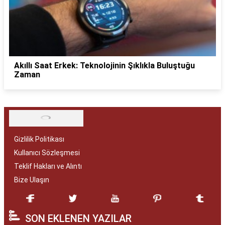
Akıllı Saat Erkek: Teknolojinin Şıklıkla Buluştuğu
Zaman
Gizlilik Politikası
Kullanıcı Sözleşmesi
Teklif Hakları ve Alıntı
Bize Ulaşın
SON EKLENEN YAZILAR