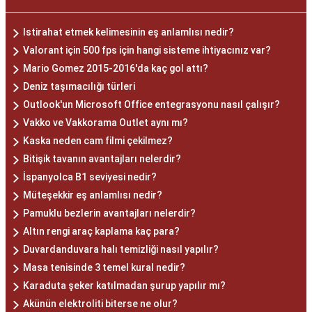
Istirahat etmek kelimesinin eş anlamlısı nedir?
Valorant için 500 fps için hangi sisteme ihtiyacınız var?
Mario Gomez 2015-2016'da kaç gol attı?
Deniz taşımacılığı türleri
Outlook'un Microsoft Office entegrasyonu nasıl çalışır?
Vakko ve Vakkorama Outlet aynı mı?
Kaska neden cam filmi çekilmez?
Bitişik tavanın avantajları nelerdir?
İspanyolca B1 seviyesi nedir?
Müteşekkir eş anlamlısı nedir?
Pamuklu bezlerin avantajları nelerdir?
Altın rengi araç kaplama kaç para?
Duvardanduvara halı temizliği nasıl yapılır?
Masa tenisinde 3 temel kural nedir?
Karaduta şeker katılmadan şurup yapılır mı?
Akünün elektroliti biterse ne olur?