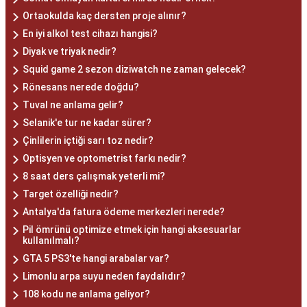
Ortaokulda kaç dersten proje alınır?
En iyi alkol test cihazı hangisi?
Diyak ve triyak nedir?
Squid game 2 sezon diziwatch ne zaman gelecek?
Rönesans nerede doğdu?
Tuval ne anlama gelir?
Selanik'e tur ne kadar sürer?
Çinlilerin içtiği sarı toz nedir?
Optisyen ve optometrist farkı nedir?
8 saat ders çalışmak yeterli mi?
Target özelliği nedir?
Antalya'da fatura ödeme merkezleri nerede?
Pil ömrünü optimize etmek için hangi aksesuarlar
kullanılmalı?
GTA 5 PS3'te hangi arabalar var?
Limonlu arpa suyu neden faydalıdır?
108 kodu ne anlama geliyor?