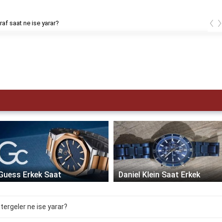
‹
af saat ne ise yarar?
Guess Erkek Saat
Daniel Klein Saat Erkek
stergeler ne ise yarar?