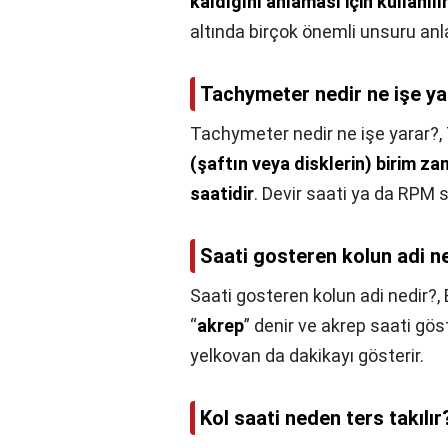
kaldığını anlaması için kullanılı
altında birçok önemli unsuru an
Tachymeter nedir ne işe ya
Tachymeter nedir ne işe yarar?,
(şaftın veya disklerin) birim z
saatidir
. Devir saati ya da RPM sa
Saati gosteren kolun adi n
Saati gosteren kolun adi nedir?,
“
akrep
” denir ve akrep saati gös
yelkovan da dakikayı gösterir.
Kol saati neden ters takılır