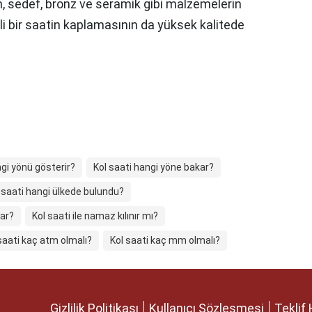
n, sedef, bronz ve seramik gibi malzemelerin
li bir saatin kaplamasının da yüksek kalitede
ngi yönü gösterir?
Kol saati hangi yöne bakar?
 saati hangi ülkede bulundu?
rar?
Kol saati ile namaz kılınır mı?
saati kaç atm olmalı?
Kol saati kaç mm olmalı?
Gizlilik Politikası
Kullanıcı Sözleşmesi
Teklif 