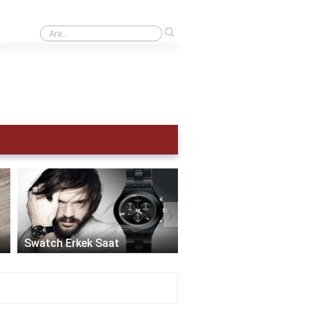
›
Kol saati kaç atm olmalı?
›
Akıllı Saat Erkek:
Teknolojinin Şıklıkla
Swatch Erkek Saat
Buluştuğu Zaman