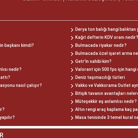
Derya ton balığı hangi balıktan 
Kağıt defterin KDV oranı nedir
nin başkanı kimdi?
Bulmacada riyakar nedir?
Bulmacada özel işaret arma n
Getr'in sahibi kim?
lısı nedir?
Valorant için 500 fps için hangi
attı?
Deniz taşımacılığı türleri
asyonu nasıl çalışır?
Vakko ve Vakkorama Outlet ayn
Bitişik tavanın avantajları neler
Müteşekkir eş anlamlısı nedir?
ir?
Altın rengi araç kaplama kaç p
yapılır?
Masa tenisinde 3 temel kural n
R