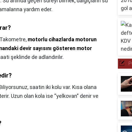
r
. Su altında geçen süreyi bilmek, dalgıçların su
lamalarına yardım eder.
rar?
Takometre,
motorlu cihazlarda motorun
amandaki devir sayısını gösteren motor
ati şeklinde de adlandırılır.
P
edir?
Biliyorsunuz, saatin iki kolu var. Kısa olana
terir. Uzun olan kola ise “yelkovan” denir ve
?