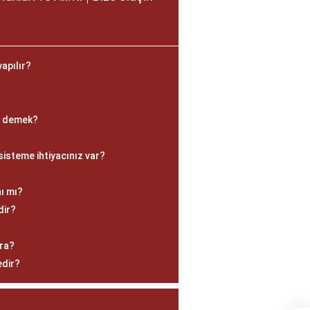
yapılır?
?
e demek?
 sisteme ihtiyacınız var?
ı mı?
dir?
ara?
edir?