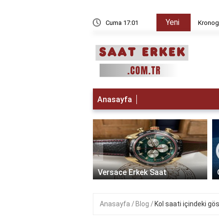
Yeni
 iken Paris da saat kaç?
Cuma 17:01
Kronogr
Anasayfa
‹
t Erkek Saat: Zamanın
ikle Buluştuğu Lüks
Versace Erkek Saat
Anasayfa
Blog
Kol saati içindeki gö